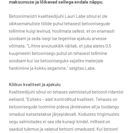
maksumuse ja lõikavad sellega endale näppu.
Betoonimeistri kvaliteedijuhi Lauri Labe sõnul ei ole
väiksemahuliste tööde puhul tehasest betoonisegude
tellimine kuigi levinud, hoolimata sellest, et on enamasti
soodsam ja seda isegi ise tegemise ajakulu arvesse
võtmata. “Lihtne arvutuskäik näitab, et juba alates 0,5
kuupmeetri betoonisegu puhul on tehasest tellimine
soodsam kui ise betooniseguks vajalike materjale
hankimine ja kokku segamine,” selgitas Labe.
Kõikuv kvaliteet ja ajakulu
Kvaliteedijuhi sõnul on tehases valmistatud betoonil ridamisi
eeliseid. “Esiteks – alati kontrollitud kvaliteet. Tehases on
betoonisegude tootmine pideva järelevalve all ja toodangu
omadusi katsetatakse järjepidevalt. Kodustes tingimustes
segu valmistades ei saa olla kunagi kindel, millised on
saadud tulemus ja valatud betooni omadused. Kui betooni