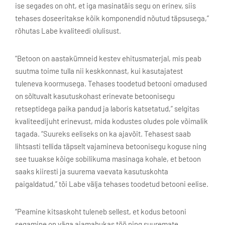
ise segades on oht, et iga masinatäis segu on erinev, siis
tehases doseeritakse kõik komponendid nõutud täpsusega,”
rõhutas Labe kvaliteedi olulisust.
“Betoon on aastakümneid kestev ehitusmaterjal, mis peab
suutma toime tulla nii keskkonnast, kui kasutajatest
tuleneva koormusega. Tehases toodetud betooni omadused
on sõltuvalt kasutuskohast erinevate betoonisegu
retseptidega paika pandud ja laboris katsetatud,” selgitas
kvaliteedijuht erinevust, mida kodustes oludes pole võimalik
tagada.
“Suureks eeliseks on ka ajavõit. Tehasest saab
lihtsasti tellida täpselt vajamineva betoonisegu koguse ning
see tuuakse kõige sobilikuma masinaga kohale, et betoon
saaks kiiresti ja suurema vaevata kasutuskohta
paigaldatud,” tõi Labe välja tehases toodetud betooni eelise.
“Peamine kitsaskoht tuleneb sellest, et kodus betooni
segamine on väga ajamahukas töö ning suuremate