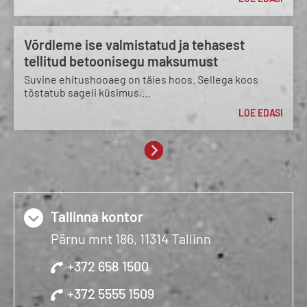
Võrdleme ise valmistatud ja tehasest
tellitud betoonisegu maksumust
Suvine ehitushooaeg on täies hoos. Sellega koos
tõstatub sageli küsimus,…
LOE EDASI
Tallinna kontor
Pärnu mnt 186, 11314 Tallinn
+372 658 1500
+372 5555 1509