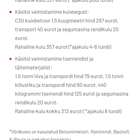
Käsitsi valmistamine kuivsegust:
C30 kuivbetoon 1,5 kuupmeetri hind 297 eurot,
transport 40 eurot ja segumasina rendikulu 20
eurot.
Rahaline kulu 357 eurot (*ajakulu 4-6 tundi)
Käsitsi valmistamine tsemendist ja
täitematerjalist:
1,5 tonni liiva ja transpordi hind 79 eurot, 1,5 tonni
killustiku ja transpordi hind 90 eurot, 440
kilogrammi tsemendi hind 125 eurot ja segumasina
rendikulu 20 eurot.
Rahaline kulu kokku 313 eurot ( *ajakulu 8 tundi)
*Võrdluses on kasutatud Betoonimeistri, Ramirendi, Bauhofi,
K-Rauta ja Isekalluri hinnakirju.