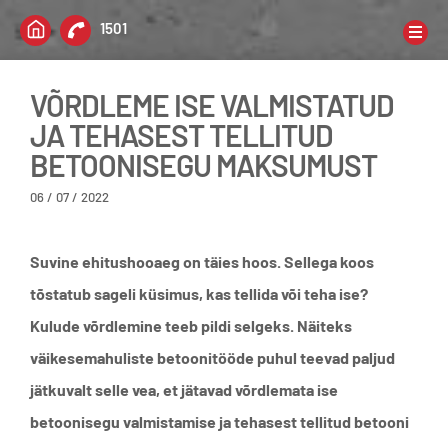
1501
BETOON
VÕRDLEME ISE VALMISTATUD
JA TEHASEST TELLITUD
HINNAD
BETOONISEGU MAKSUMUST
SERTIFIKAADID
REFERENTSID
06 / 07 / 2022
ETTEVÕTTEST
Suvine ehitushooaeg on täies hoos. Sellega koos
UUDISED
tõstatub sageli küsimus, kas tellida või teha ise?
KONTAKT
Kulude võrdlemine teeb pildi selgeks. Näiteks
väikesemahuliste betoonitööde puhul teevad paljud
jätkuvalt selle vea, et jätavad võrdlemata ise
betoonisegu valmistamise ja tehasest tellitud betooni