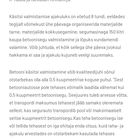
Käsitsi valmistamise ajakuluks on võetud 8 tundi, eeldades
tegijalt võimekust ühe päevaga organiseerida materjalide
tarne, materjalide kokkusegamine, segumasinaga 150 liitri
kaupa betoonisegu valmistamine ja lõpuks vundamendi
valamine. Võib juhtuda, et kõik sellega ühe päeva jooksul
hakkama ei saa ja ajakulu kujuneb veelgi suuremaks.
Betooni käsitsi valmistamine võib kvaliteedijuhi sõnul
otstarbekas olla alla 0,5 kuupmeetrise koguse puhul. “Sest
betooniautosse pole tehases võimalik laadida vähemat kui
0,5 kuupmeetrit betoonisegu. Seejuures tuleb arvesse võtta,
et transpordi maksumus tehasest jääb samaks olenemata
sellest, kas segurauto transpordib pool või maksimaalselt
seitse kuupmeetrit betoonisegu.
Kas teha betoonisegu ise
või tellida tehasest on iga ehitaja enda otsus, kuid raha- ja
ajakulu arvestades on otstarbekam kasutada tehases