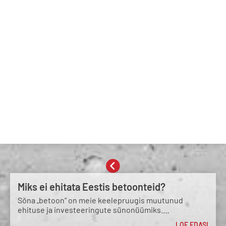
Miks ei ehitata Eestis betoonteid?
Sõna „betoon” on meie keelepruugis muutunud
ehituse ja investeeringute sünonüümiks.…
LOE EDASI