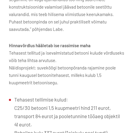
konstruktsioonide valamisel jäävad betoonile seetõttu
valurandid, mis teeb hilisema viimistluse keerukamaks.
Puhast betoonpinda on sel juhul praktiliselt võimatu
saavutada,” põhjendas Labe.
Hinnavõrdlus hääletab ise rassimise maha
Tehasest tellitud ja isevalmistatud betooni kulude võrdluseks
võib teha lihtsa arvutuse.
Näidisprojekt: suveköögi betoonpõranda rajamine poole
tunni kaugusel betoonitehasest, milleks kulub 1,5
kuupmeetrit betoonisegu.
Tehasest tellimise kulud:
C25/30 betooni 1,5 kuupmeetri hind 211 eurot,
transport 84 eurot ja pooletunnine tööaeg objektil
41 eurot.
Rahaline kulu 337 eurot (*ajakulu pool tundi)